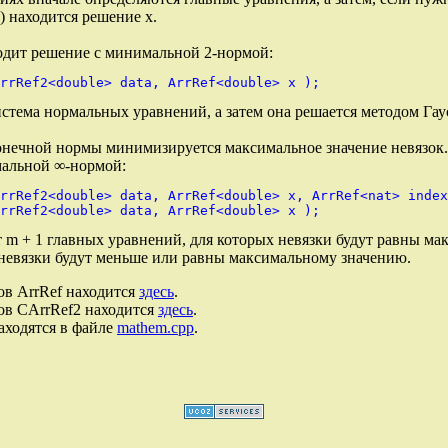
) находится решение х.
дит решение с минимальной 2-нормой:
истема нормальных уравнений, а затем она решается методом Гау
онечной нормы минимизируется максимальное значение невязо
мальной ∞-нормой:
rrRef2<double> data, ArrRef<double> x, ArrRef<nat> index
m + 1 главных уравнений, для которых невязки будут равны ма
невязки будут меньше или равны максимальному значению.
ов ArrRef находится
здесь
.
ов CArrRef2 находится
здесь
.
аходятся в файле
mathem.cpp
.