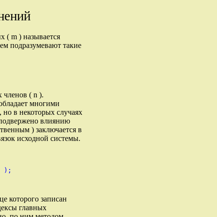
нений
х ( m ) называется
ием подразумевают такие
 членов ( n ).
 обладает многими
 но в некоторых случаях
 подвержено влиянию
ственным ) заключается в
вязок исходной системы.
 );

бце которого записан
ндексы главных
но, по ним методом