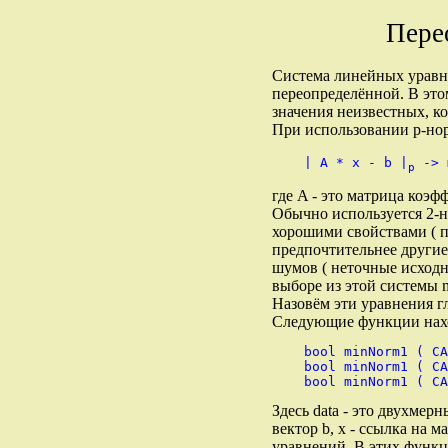
Пере
Система линейных уравнен
переопределённой. В это
значения неизвестных, 
При использовании p-нор
    | A * x - b |
p
где A - это матрица коэфф
Обычно используется 2-н
хорошими свойствами ( п
предпочтительнее други
шумов ( неточные исходн
выборе из этой системы 
Назовём эти уравнения г
Следующие функции нахо
    bool minNorm1 ( CA
    bool minNorm1 ( CA
Здесь data - это двухмер
вектор b, x - ссылка на 
уравнений. В этих функц