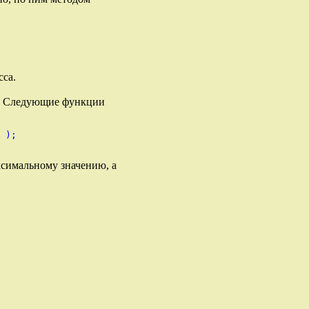
сса.
к. Следующие функции
 );

ксимальному значению, а