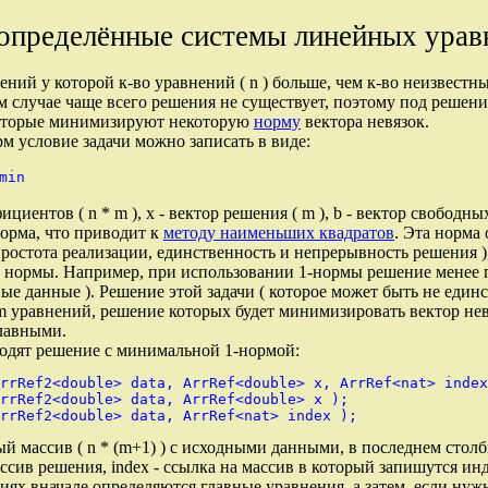
определённые системы линейных урав
ий у которой к-во уравнений ( n ) больше, чем к-во неизвестны
м случае чаще всего решения не существует, поэтому под решен
которые минимизируют некоторую
норму
вектора невязок.
м условие задачи можно записать в виде:
ициентов ( n * m ), x - вектор решения ( m ), b - вектор свободных
орма, что приводит к
методу наименьших квадратов
. Эта норма
ростота реализации, единственность и непрерывность решения ),
е нормы. Например, при использовании 1-нормы решение менее
ые данные ). Решение этой задачи ( которое может быть не един
m уравнений, решение которых будет минимизировать вектор не
лавными.
дят решение с минимальной 1-нормой:
rrRef2<double> data, ArrRef<double> x, ArrRef<nat> index
rrRef2<double> data, ArrRef<double> x );

ный массив ( n * (m+1) ) с исходными данными, в последнем стол
массив решения, index - ссылка на массив в который запишутся и
иях вначале определяются главные уравнения, а затем, если нуж