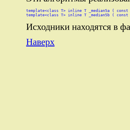
template<class T> inline T _median5a ( const 
Исходники находятся в ф
Наверх