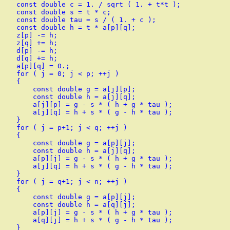
    const double c = 1. / sqrt ( 1. + t*t );

    const double s = t * c;

    const double tau = s / ( 1. + c );

    const double h = t * a[p][q];

    z[p] -= h;

    z[q] += h;

    d[p] -= h;

    d[q] += h;

    a[p][q] = 0.;

    for ( j = 0; j < p; ++j )

    {

        const double g = a[j][p];

        const double h = a[j][q];

        a[j][p] = g - s * ( h + g * tau );

        a[j][q] = h + s * ( g - h * tau );

    }

    for ( j = p+1; j < q; ++j )

    {

        const double g = a[p][j];

        const double h = a[j][q];

        a[p][j] = g - s * ( h + g * tau );

        a[j][q] = h + s * ( g - h * tau );

    }

    for ( j = q+1; j < n; ++j )

    {

        const double g = a[p][j];

        const double h = a[q][j];

        a[p][j] = g - s * ( h + g * tau );

        a[q][j] = h + s * ( g - h * tau );

    }
