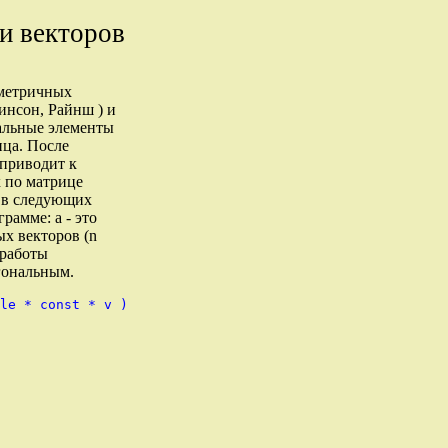
и векторов
мметричных
инсон, Райнш ) и
нальные элементы
ица. После
 приводит к
х по матрице
а в следующих
рамме: a - это
ых векторов (n
 работы
гональным.
le * const * v )
