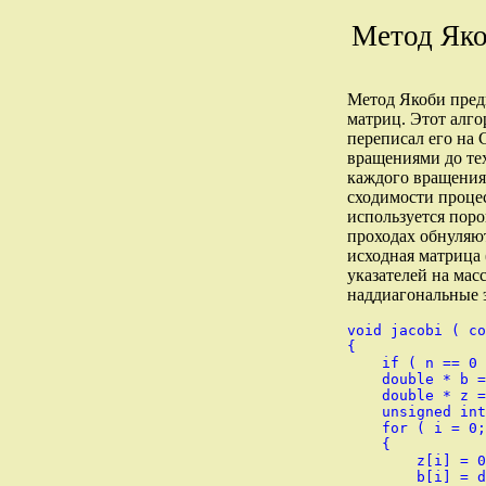
Метод Яко
Метод Якоби пред
матриц. Этот алго
переписал его на 
вращениями до тех
каждого вращения
сходимости процес
используется поро
проходах обнуляют
исходная матрица (
указателей на масс
наддиагональные 
void jacobi ( co
{

    if ( n == 0 
    double * b =
    double * z =
    unsigned int
    for ( i = 0;
    {

        z[i] = 0
        b[i] = d