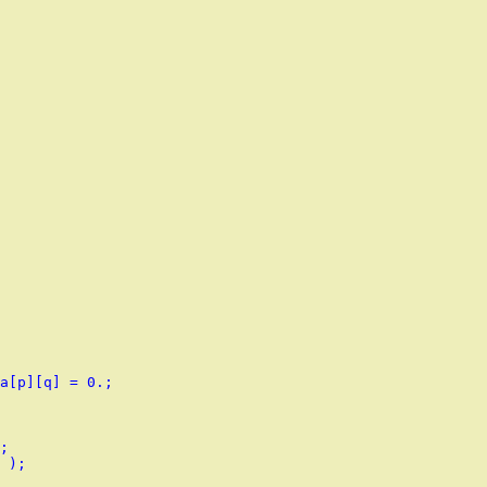
a[p][q] = 0.;

;

 );
