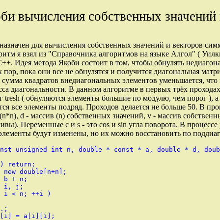
би вычисления собственных значений 
назначен для вычисления собственных значений и векторов си
ритм я взял из "Справочника алгоритмов на языке Алгол" ( Уилк
С++. Идея метода Якоби состоит в том, чтобы обнулять недиаго
 пор, пока они все не обнулятся и получится диагональная матр
 сумма квадратов внедиагональных элементов уменьшается, что
са диагональности. В данном алгоритме в первых трёх прохода
г tresh ( обнуляются элементы большие по модулю, чем порог ), 
ся все элементы подряд. Проходов делается не больше 50. В прог
n*n), d - массив (n) cобственных значений, v - массив собственн
ивы). Переменные c и s - это cos и sin угла поворота. В процессе
элементы будут изменены, но их можно восстановить по поддиа
nst unsigned int n, double * const * a, double * d, doub
) return;

 new double[n+n];

 b + n;

 i, j;

 i < n; ++i )

.;

[i] = a[i][i];
