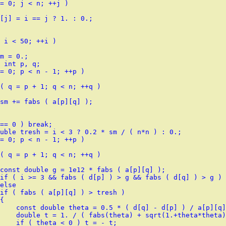
= 0; j < n; ++j )

[j] = i == j ? 1. : 0.;

 i < 50; ++i )

m = 0.;

 int p, q;

= 0; p < n - 1; ++p )

( q = p + 1; q < n; ++q )

sm += fabs ( a[p][q] );

== 0 ) break;

uble tresh = i < 3 ? 0.2 * sm / ( n*n ) : 0.;

= 0; p < n - 1; ++p )

( q = p + 1; q < n; ++q )

const double g = 1e12 * fabs ( a[p][q] );

if ( i >= 3 && fabs ( d[p] ) > g && fabs ( d[q] ) > g ) 
else

if ( fabs ( a[p][q] ) > tresh )

{

    const double theta = 0.5 * ( d[q] - d[p] ) / a[p][q]
    double t = 1. / ( fabs(theta) + sqrt(1.+theta*theta)
    if ( theta < 0 ) t = - t;
