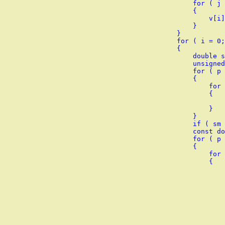
        for ( j 
        {

            v[i]
        }

    }

    for ( i = 0;
    {

        double s
        unsigned
        for ( p 
        {

            for 
            {

                
            }

        }

        if ( sm 
        const do
        for ( p 
        {

            for 
            {

                
                
                
                
                
                
                
                