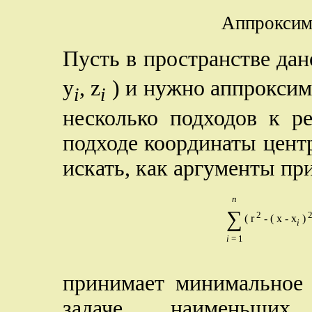
Аппроксим
Пусть в пространстве дан
y
, z
) и нужно аппроксим
i
i
несколько подходов к р
подходе координаты центра
искать, как аргументы пр
n
∑
2
( r
- ( x - x
)
i
i
= 1
принимает минимальное 
задаче наименьших