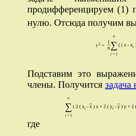
продифференцируем (1) 
нулю. Отсюда получим вы
n
1
∑
2
( ( x - x
r
=
i
n
i
= 1
Подставим это выражен
члены. Получится
задача
n
∑
( 2 ( x
-
x
) x + 2 ( y
-
y
) y + 2 
i
i
i
= 1
где