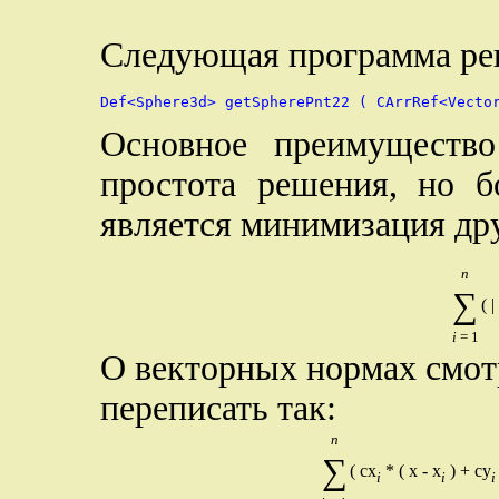
Следующая программа реш
Основное преимущество
простота решения, но б
является минимизация др
n
∑
( |
i
= 1
О векторных нормах смо
переписать так:
n
∑
( cx
* ( х - x
) + cy
i
i
i