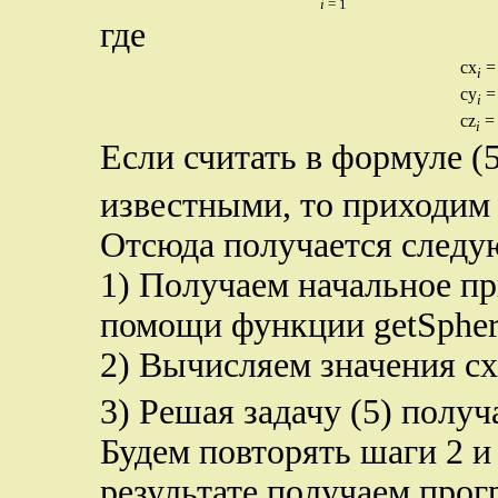
i
= 1
где
cx
= 
i
cy
= 
i
cz
= 
i
Если считать в формуле (
известными, то приходим
Отсюда получается следу
1) Получаем начальное пр
помощи функции getSpher
2) Вычисляем значения cx
3) Решая задачу (5) получ
Будем повторять шаги 2 и 
результате получаем прог