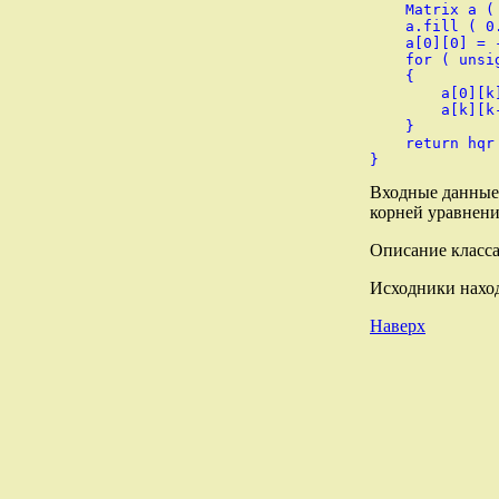
    Matrix a ( 
    a.fill ( 0.
    a[0][0] = -
    for ( unsi
    {

        a[0][k]
        a[k][k-
    }

    return hqr
Входные данные 
корней уравнени
Описание класса
Исходники нахо
Наверх