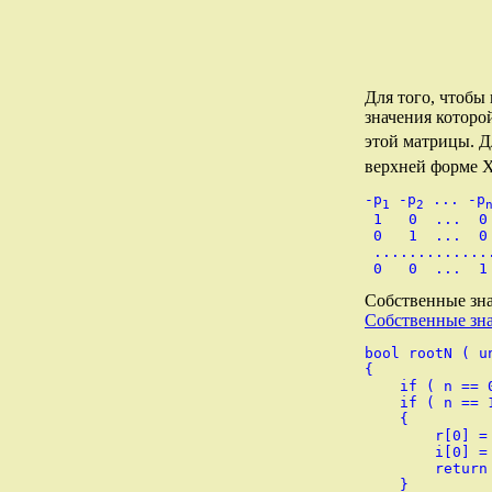
Для того, чтобы
значения которо
этой матрицы. Д
верхней форме Х
-p
 -p
 ... -p
1
2
 1   0  ...  0 
 0   1  ...  0 
 ..............
Собственные зна
Собственные зн
bool rootN ( u
{

    if ( n == 
    if ( n == 1
    {

        r[0] = 
        i[0] = 
        return 
    }
