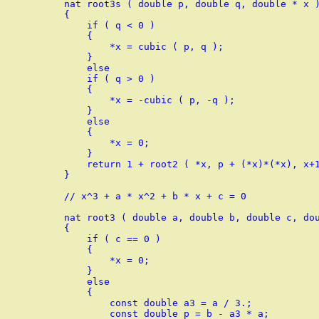
nat root3s ( double p, double q, double * x )
{

    if ( q < 0 )

    {

        *x = cubic ( p, q );

    }

    else

    if ( q > 0 )

    {

        *x = -cubic ( p, -q );

    }

    else

    {

        *x = 0;

    }

    return 1 + root2 ( *x, p + (*x)*(*x), x+1
}

// x^3 + a * x^2 + b * x + c = 0

nat root3 ( double a, double b, double c, dou
{

    if ( c == 0 )

    {

        *x = 0;

    }

    else

    {

        const double a3 = a / 3.;

        const double p = b - a3 * a;
