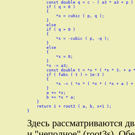
        const double q = c - ( a3 * a3 + p ) 
        if ( q < 0 )

        {

            *x = cubic ( p, q );

        }

        else

        if ( q > 0 )

        {

            *x = -cubic ( p, -q );

        }

        else

        {

            *x = 0;

        }

        *x -= a3;

        const double t = *x * ( *x * 3. + a *
        if ( fabs ( t ) > 1e-3 )

        {

            *x -= ( *x * ( *x * ( *x + a ) + 
        }

        a += *x;

        b += *x * a;

    }

    return 1 + root2 ( a, b, x+1 );

Здесь рассматриваются дв
и "неполное" (root3s). О