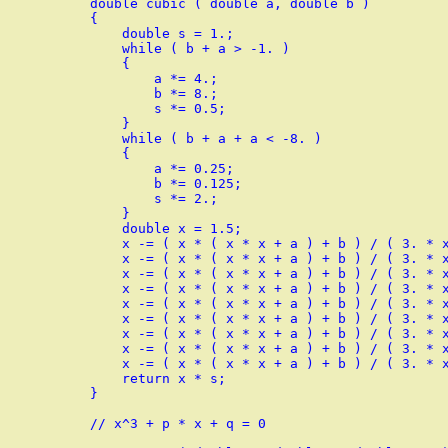
double cubic ( double a, double b )

{

    double s = 1.;

    while ( b + a > -1. )

    {

        a *= 4.;

        b *= 8.;

        s *= 0.5;

    }

    while ( b + a + a < -8. )

    {

        a *= 0.25;

        b *= 0.125;

        s *= 2.;

    }

    double x = 1.5;

    x -= ( x * ( x * x + a ) + b ) / ( 3. * x
    x -= ( x * ( x * x + a ) + b ) / ( 3. * x
    x -= ( x * ( x * x + a ) + b ) / ( 3. * x
    x -= ( x * ( x * x + a ) + b ) / ( 3. * x
    x -= ( x * ( x * x + a ) + b ) / ( 3. * x
    x -= ( x * ( x * x + a ) + b ) / ( 3. * x
    x -= ( x * ( x * x + a ) + b ) / ( 3. * x
    x -= ( x * ( x * x + a ) + b ) / ( 3. * x
    x -= ( x * ( x * x + a ) + b ) / ( 3. * x
    return x * s;

}

// x^3 + p * x + q = 0
