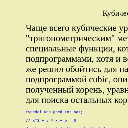
Кубиче
Чаще всего кубические у
"тригонометрическим" ме
специальные функции, ко
подпрограммами, хотя и 
же решил обойтись для н
подпрограммой cubic, опи
полученный корень, уравн
для поиска остальных кор
typedef unsigned int nat;

// x^3 + a * x + b = 0
